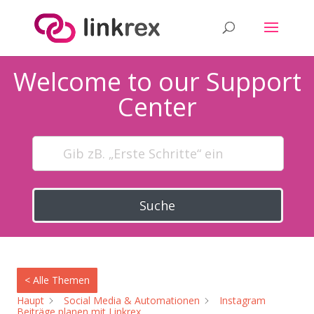
Welcome to our Support
Center
Suche
< Alle Themen
Haupt
Social Media & Automationen
Instagram
Beiträge planen mit Linkrex