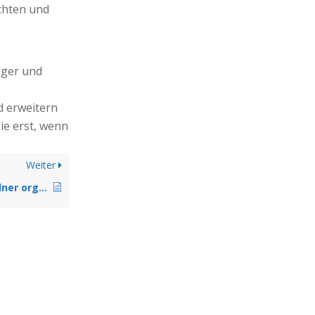
chten und
gger und
d erweitern
sie erst, wenn
Weiter
Automationen in Ordner organisieren