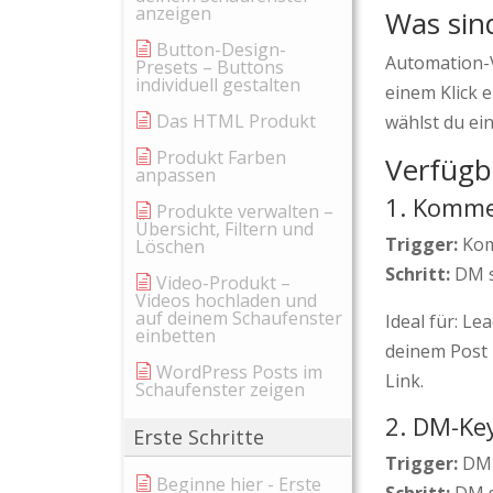
anzeigen
Was sin
Button-Design-
Automation-V
Presets – Buttons
individuell gestalten
einem Klick 
Das HTML Produkt
wählst du ei
Produkt Farben
Verfügb
anpassen
1. Komm
Produkte verwalten –
Übersicht, Filtern und
Trigger:
Kom
Löschen
Schritt:
DM s
Video-Produkt –
Videos hochladen und
auf deinem Schaufenster
Ideal für: L
einbetten
deinem Post 
WordPress Posts im
Link.
Schaufenster zeigen
2. DM-Ke
Erste Schritte
Trigger:
DM-
Beginne hier - Erste