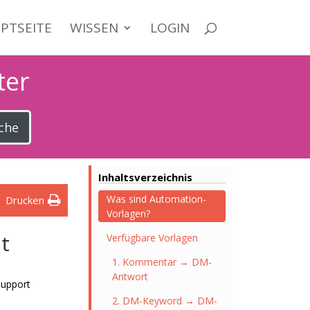
PTSEITE
WISSEN
LOGIN
ter
che
Inhaltsverzeichnis
Was sind Automation-
Drucken
Vorlagen?
t
Verfügbare Vorlagen
1. Kommentar → DM-
Antwort
Support
2. DM-Keyword → DM-