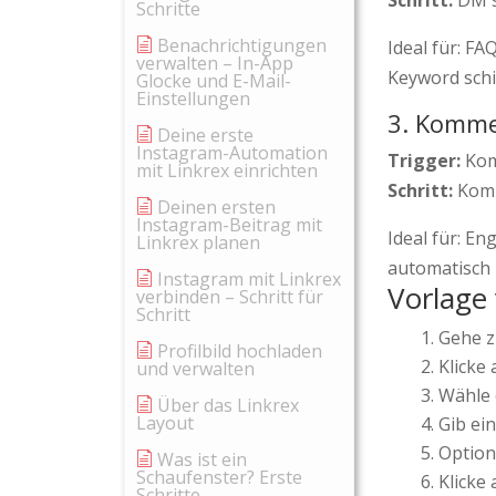
Schritt:
DM s
Schritte
Benachrichtigungen
Ideal für: F
verwalten – In-App
Keyword schic
Glocke und E-Mail-
Einstellungen
3. Komm
Deine erste
Instagram-Automation
Trigger:
Kom
mit Linkrex einrichten
Schritt:
Komm
Deinen ersten
Instagram-Beitrag mit
Ideal für: E
Linkrex planen
automatisch 
Instagram mit Linkrex
Vorlage
verbinden – Schritt für
Schritt
Gehe 
Profilbild hochladen
Klicke
und verwalten
Wähle 
Über das Linkrex
Layout
Gib ei
Option
Was ist ein
Schaufenster? Erste
Klicke
Schritte