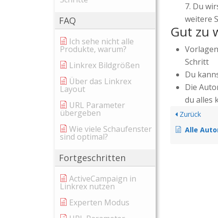
Du wir
weitere 
FAQ
Gut zu 
Ich sehe nicht alle
Produkte, warum?
Vorlagen
Schritt
Linkrex Bildgrößen
Du kanns
Über das Linkrex
Die Auto
Layout
du alles 
URL Parameter
übergeben
Zurück
Wie viele Schaufenster
Alle Automation Nodes
sind optimal?
Fortgeschritten
ActiveCampaign in
Linkrex nutzen
Experten Modus