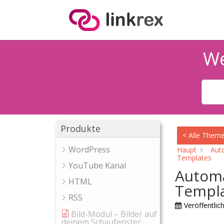
We
Produkte
< Alle Them
WordPress
Haupt
Aut
Templates
YouTube Kanal
Automa
HTML
Templ
RSS
Veröffentlich
Bild-Modul – Bilder auf
deinem Schaufenster