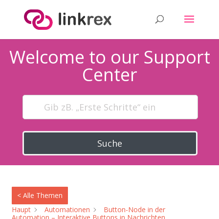
Welcome to our Support
Center
Suche
< Alle Themen
Haupt
Automationen
Button-Node in der
Automation – Interaktive Buttons in Nachrichten