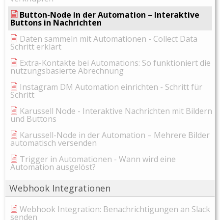
Button-Node in der Automation – Interaktive
Buttons in Nachrichten
Daten sammeln mit Automationen - Collect Data
Schritt erklärt
Extra-Kontakte bei Automations: So funktioniert die
nutzungsbasierte Abrechnung
Instagram DM Automation einrichten - Schritt für
Schritt
Karussell Node - Interaktive Nachrichten mit Bildern
und Buttons
Karussell-Node in der Automation – Mehrere Bilder
automatisch versenden
Trigger in Automationen - Wann wird eine
Automation ausgelöst?
Webhook Integrationen
Webhook Integration: Benachrichtigungen an Slack
senden