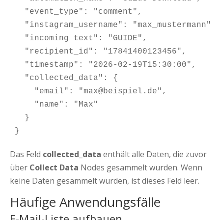
  "event_type": "comment",

  "instagram_username": "max_mustermann",

  "incoming_text": "GUIDE",

  "recipient_id": "17841400123456",

  "timestamp": "2026-02-19T15:30:00",

  "collected_data": {

    "email": "max@beispiel.de",

    "name": "Max"

  }

}
Das Feld
collected_data
enthält alle Daten, die zuvor
über
Collect Data
Nodes gesammelt wurden. Wenn
keine Daten gesammelt wurden, ist dieses Feld leer.
Häufige Anwendungsfälle
E-Mail-Liste aufbauen