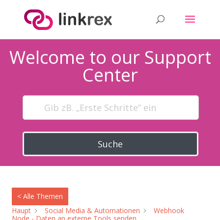
Welcome to our Support
Center
Suche
< Alle Themen
Haupt
Social Media & Automationen
Webhook
Node - Daten an externe Tools senden