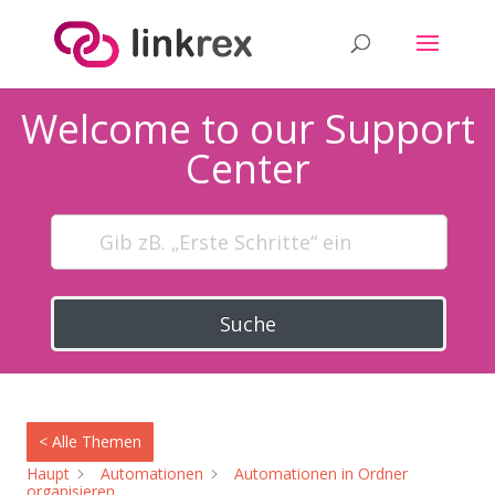
Welcome to our Support
Center
Suche
< Alle Themen
Haupt
Automationen
Automationen in Ordner
organisieren