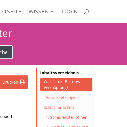
PTSEITE
WISSEN
LOGIN
ter
che
Inhaltsverzeichnis
Was ist die Beitrags-
Drucken
Verknüpfung?
Voraussetzungen
Schritt für Schritt
Support
1. Schaufenster öffnen