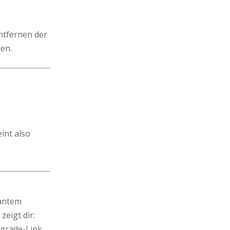
ntfernen der
en.
int also
lantem
zeigt dir:
pgrade-Link