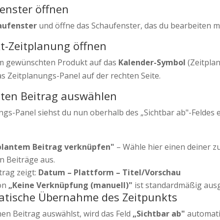
enster öffnen
aufenster
und öffne das Schaufenster, das du bearbeiten m
t-Zeitplanung öffnen
em gewünschten Produkt auf das
Kalender-Symbol
(Zeitplan
as Zeitplanungs-Panel auf der rechten Seite.
nten Beitrag auswählen
ngs-Panel siehst du nun oberhalb des „Sichtbar ab"-Feldes 
plantem Beitrag verknüpfen"
– Wähle hier einen deiner z
n Beiträge aus.
trag zeigt:
Datum – Plattform – Titel/Vorschau
on
„Keine Verknüpfung (manuell)"
ist standardmäßig aus
atische Übernahme des Zeitpunkts
nen Beitrag auswählst, wird das Feld
„Sichtbar ab"
automati