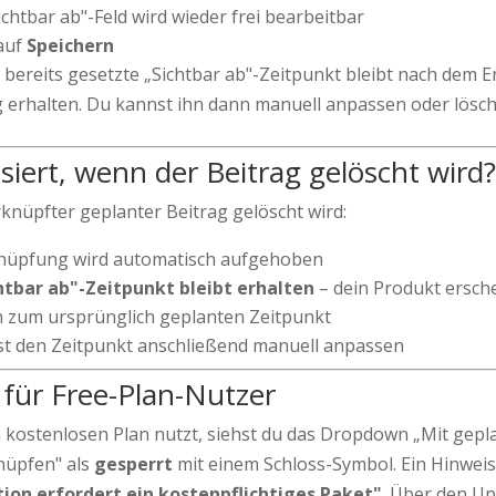
ichtbar ab"-Feld wird wieder frei bearbeitbar
 auf
Speichern
bereits gesetzte „Sichtbar ab"-Zeitpunkt bleibt nach dem E
erhalten. Du kannst ihn dann manuell anpassen oder lösch
iert, wenn der Beitrag gelöscht wird?
knüpfter geplanter Beitrag gelöscht wird:
nüpfung wird automatisch aufgehoben
htbar ab"-Zeitpunkt bleibt erhalten
– dein Produkt ersche
n zum ursprünglich geplanten Zeitpunkt
t den Zeitpunkt anschließend manuell anpassen
 für Free-Plan-Nutzer
kostenlosen Plan nutzt, siehst du das Dropdown „Mit gep
nüpfen" als
gesperrt
mit einem Schloss-Symbol. Ein Hinweis 
tion erfordert ein kostenpflichtiges Paket"
. Über den U