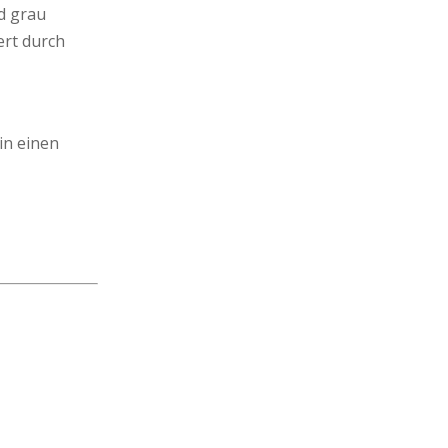
d grau
ert durch
in einen