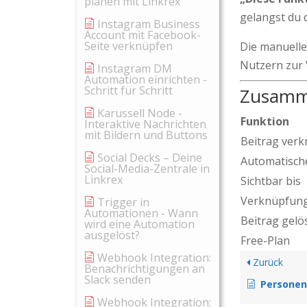
planen mit Linkrex
gelangst du 
Instagram Business
Account mit Facebook-
Seite verknüpfen
Die manuelle 
Nutzern zur
Instagram DM
Automation einrichten -
Schritt für Schritt
Zusamm
Karussell Node -
Funktion
Interaktive Nachrichten
mit Bildern und Buttons
Beitrag ver
Social Decks – Deine
Automatisch
Social-Media-Zentrale in
Linkrex
Sichtbar bis
Verknüpfung
Trigger in
Automationen - Wann
Beitrag gelö
wird eine Automation
ausgelöst?
Free-Plan
Webhook Integration:
Zurück
Benachrichtigungen an
Slack senden
Personen & Accounts i
Webhook Integration: