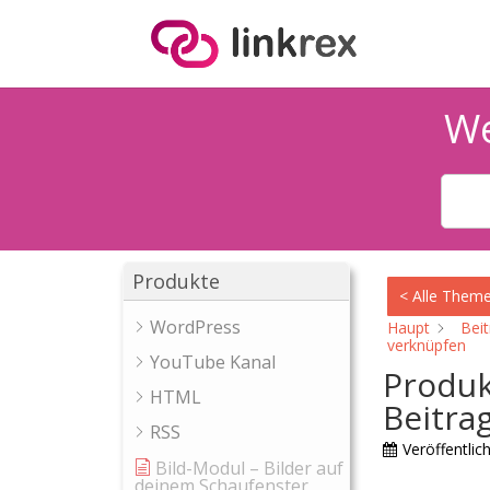
We
Produkte
< Alle Them
WordPress
Haupt
Bei
verknüpfen
YouTube Kanal
Produk
HTML
Beitra
RSS
Veröffentlich
Bild-Modul – Bilder auf
deinem Schaufenster