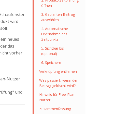
2. Produkt-Zeitplanung
öffnen
 Schaufenster
3. Geplanten Beitrag
auswählen
odukt wird
oll.
4. Automatische
Übernahme des
 ein neues
Zeitpunkts
oder das
5. Sichtbar bis
nicht vorher
(optional)
6. Speichern
Verknüpfung entfernen
lan-Nutzer
Was passiert, wenn der
Beitrag gelöscht wird?
Prüfung" und
Hinweis für Free-Plan-
Nutzer
Zusammenfassung