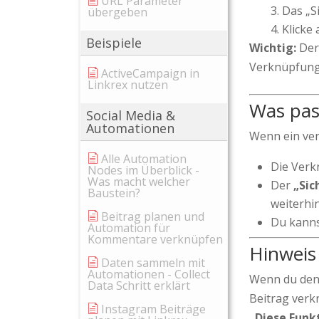
URL Parameter
Das „S
übergeben
Klicke
Beispiele
Wichtig:
Der 
Verknüpfung 
ActiveCampaign in
Linkrex nutzen
Was pass
Social Media &
Automationen
Wenn ein ver
Alle Automation
Die Verk
Nodes im Überblick -
Was macht welcher
Der
„Sic
Baustein?
weiterhi
Beitrag planen und
Du kanns
Automation für
Kommentare verknüpfen
Hinweis
Daten sammeln mit
Automationen - Collect
Wenn du den 
Data Schritt erklärt
Beitrag verk
Instagram Beiträge
„Diese Funk