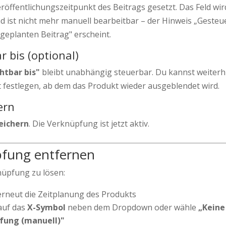
röffentlichungszeitpunkt des Beitrags gesetzt. Das Feld wir
nd ist nicht mehr manuell bearbeitbar – der Hinweis „Gesteu
geplanten Beitrag" erscheint.
r bis (optional)
chtbar bis"
bleibt unabhängig steuerbar. Du kannst weiterh
 festlegen, ab dem das Produkt wieder ausgeblendet wird.
ern
eichern
. Die Verknüpfung ist jetzt aktiv.
fung entfernen
üpfung zu lösen:
erneut die Zeitplanung des Produkts
 auf das
X-Symbol
neben dem Dropdown oder wähle
„Keine
fung (manuell)"