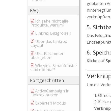
geplanten Ve
FAQ
hinterlegt u
verknüpften 
Ich sehe nicht alle
Produkte, warum?
5. Sichtba
Linkrex Bildgrößen
Das Feld
„Si
Über das Linkrex
Endzeitpunkt
Layout
6. Speich
URL Parameter
übergeben
Klicke auf
Sp
Wie viele Schaufenster
sind optimal?
Verknüp
Fortgeschritten
Um die Verkn
ActiveCampaign in
Linkrex nutzen
Öffne 
Klicke
Experten Modus
Verknüp