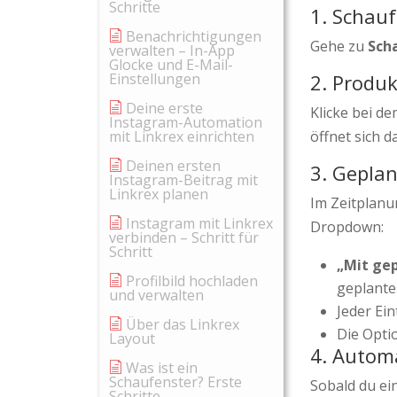
Schritte
1. Schauf
Benachrichtigungen
Gehe zu
Sch
verwalten – In-App
Glocke und E-Mail-
Einstellungen
2. Produk
Deine erste
Klicke bei d
Instagram-Automation
mit Linkrex einrichten
öffnet sich d
Deinen ersten
3. Gepla
Instagram-Beitrag mit
Linkrex planen
Im Zeitplanu
Instagram mit Linkrex
Dropdown:
verbinden – Schritt für
Schritt
„Mit ge
Profilbild hochladen
geplante
und verwalten
Jeder Ein
Über das Linkrex
Die Opti
Layout
4. Autom
Was ist ein
Schaufenster? Erste
Sobald du ei
Schritte