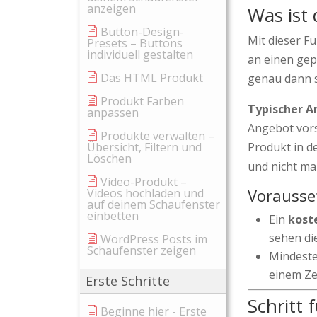
anzeigen
Was ist
Button-Design-
Mit dieser F
Presets – Buttons
individuell gestalten
an einen gep
Das HTML Produkt
genau dann s
Produkt Farben
Typischer A
anpassen
Angebot vors
Produkte verwalten –
Übersicht, Filtern und
Produkt in d
Löschen
und nicht ma
Video-Produkt –
Vorausse
Videos hochladen und
auf deinem Schaufenster
einbetten
Ein
kost
sehen die
WordPress Posts im
Schaufenster zeigen
Mindeste
einem Ze
Erste Schritte
Schritt f
Beginne hier - Erste