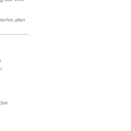
terhin allen
n
n
gbar