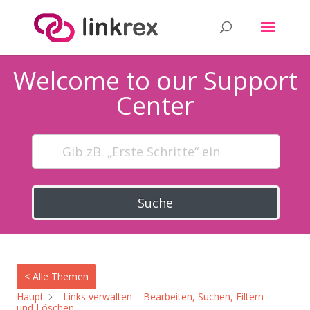
Welcome to our Support
Center
Suche
< Alle Themen
Haupt
Links verwalten – Bearbeiten, Suchen, Filtern
und Löschen